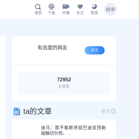
下载
开播
关注
黑夜
搜索
海星体育APP下载
有态度的网友
关注
72952
文章数
扫描下载有料完整版APP
hx.live
ta的文章
更多
迪马：那不勒斯将就巴迪亚西勒
接触切尔西，...