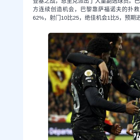
登基之战，恩里克派出了大量副选球员。巴
方连续创造机会，巴黎靠萨福诺夫的扑救
62%，射门10比25，绝佳机会1比5，预期进球