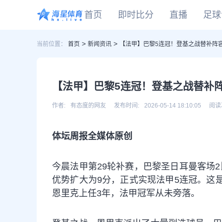
首页
即时比分
直播
足球
>
>
当前位置：
首页
新闻资讯
【法甲】巴黎5连冠！登基之战替补阵容
CBA
DOTA2
欧冠
NBA
足球
足球推荐
头条
足球资料库
比分
WNBA
LOL
英超
CBA
篮球
篮球推荐
社区
篮球资料库
比分
NCAA
CSGO
意甲
WNBA
【法甲】巴黎5连冠！登基之战替补阵
KOG
德甲
NCAA
网球
有料专家
比分
西甲
作者:
有态度的网友
发布时间:
2026-05-14 18:10:05
阅读
法甲
棒球
比分
体坛周报全媒体原创
电竞
比分
今晨法甲第29轮补赛，
巴黎圣日耳曼
客场
优势扩大为9分，正式实现法甲5连冠。这
恩里克
上任3年，法甲冠军从未旁落。