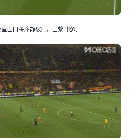
亚直面门将冷静破门，巴黎1比0。