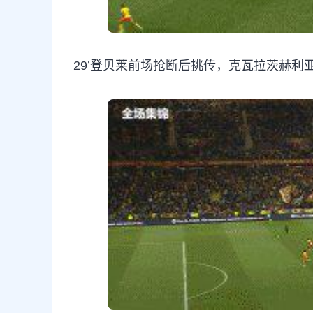
29’登贝莱前场抢断后挑传，克瓦拉茨赫利