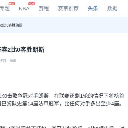
专题
NBA
赛程
赛事推荐
头条
数据
2比0客胜朗斯
DOTA2
LOL
CSGO
容2比0客胜朗斯
KOG
次数:
905
2比0击败争冠对手朗斯，在联赛还剩1轮的情况下将榜首
是巴黎队史第14座法甲冠军，比任何对手多出至少4座。