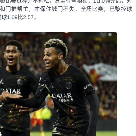
黎比赛过程并不轻松，甚至有些狼狈，1比0领先后，对
和门框帮忙，才保住城门不失。全场比赛，巴黎控球
1.09比2.57。