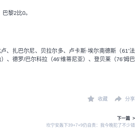
，巴黎2比0。
尤卢、扎巴尔尼、贝拉尔多、卢卡斯·埃尔南德斯（61’法
卢恰）、德罗/巴尔科拉（46’维蒂尼亚）、登贝莱（76’姆巴
）
收藏
分享
下一篇 >
坎宁安轰下39+7+9仍自责：我今晚犯了不少错