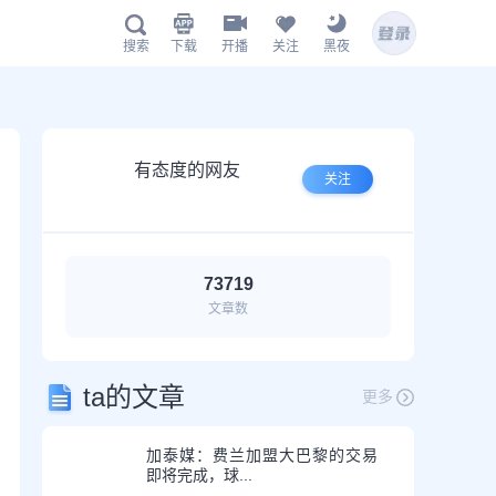
下载
开播
关注
黑夜
搜索
海星体育APP下载
有态度的网友
关注
73719
文章数
扫描下载有料完整版APP
hx.live
ta的文章
更多
加泰媒：费兰加盟大巴黎的交易
即将完成，球...