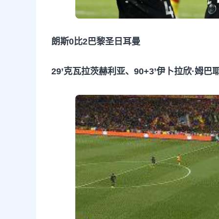
朗斯0比2巴黎圣日耳曼
29’克瓦拉茨赫利亚、90+3’伊卜拉欣·姆巴