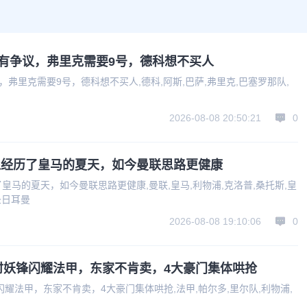
有争议，弗里克需要9号，德科想不买人
弗里克需要9号，德科想不买人,德科,阿斯,巴萨,弗里克,巴塞罗那队,
2026-08-08 20:50:21
0
像经历了皇马的夏天，如今曼联思路更健康
马的夏天，如今曼联思路更健康,曼联,皇马,利物浦,克洛普,桑托斯,皇
圣日耳曼
2026-08-08 19:10:06
0
利时妖锋闪耀法甲，东家不肯卖，4大豪门集体哄抢
闪耀法甲，东家不肯卖，4大豪门集体哄抢,法甲,帕尔多,里尔队,利物浦,