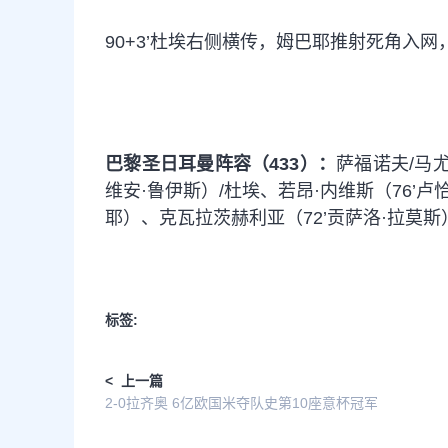
90+3’杜埃右侧横传，姆巴耶推射死角入网
巴黎圣日耳曼阵容（433）：
萨福诺夫/马
维安·鲁伊斯）/杜埃、若昂·
内维斯
（76’
耶）、克瓦拉茨赫利亚（72’贡萨洛·拉莫斯
标签:
< 上一篇
2-0拉齐奥 6亿欧国米夺队史第10座意杯冠军