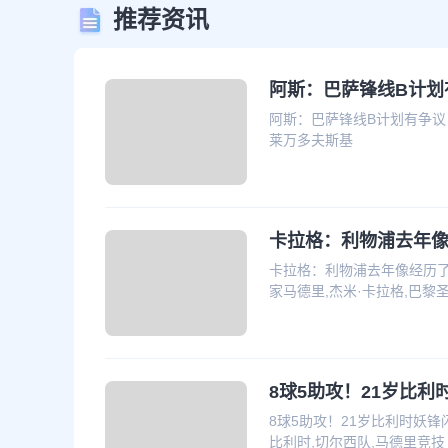
推荐资讯
阿斯：巴萨锋线B计划
阿斯：巴萨锋线B计划有争议，
莱万多夫斯基
卡拉格：利物浦去年
卡拉格：利物浦去年像经历了皇
家马德里,杰米·卡拉格,巴黎
8球5助攻！21岁比
8球5助攻！21岁比利时妖锋
比利时,切尔西队,马德里竞技